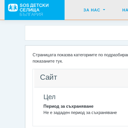
Прескочи на основното съдържание
ЗА НАС
Н
Страницата показва категориите по подразбиран
показаните тук.
Сайт
Цел
Период за съхраняване
Не е зададен период за съхраняване